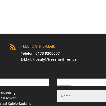
TELEFON & E-MAIL

Telefon: 0173 9206007
E-Mail: t.pauly@fresena-ihren.de
loads
Kontakt-Formular
iedsantrag
astschrift
g auf Spielerlaubnis