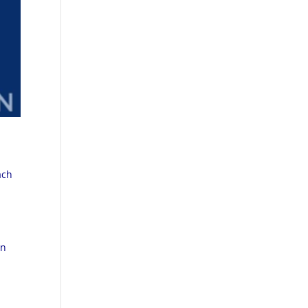
ach
rn