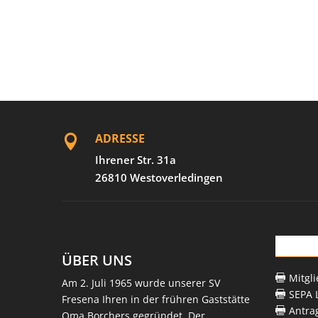
ADRESSE

Ihrener Str. 31a
26810 Westoverledingen
Down
ÜBER UNS
Mitgl

Am 2. Juli 1965 wurde unserer SV
SEPA L

Fresena Ihren in der frühren Gaststätte
Antra

Oma Borchers gegründet. Der