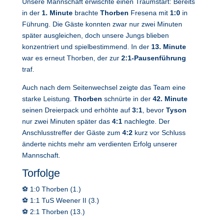
Unsere Mannschaft erwischte einen Traumstart: Bereits
in der
1. Minute
brachte
Thorben
Fresena mit
1:0
in
Führung. Die Gäste konnten zwar nur zwei Minuten
später ausgleichen, doch unsere Jungs blieben
konzentriert und spielbestimmend. In der
13. Minute
war es erneut Thorben, der zur
2:1-Pausenführung
traf.
Auch nach dem Seitenwechsel zeigte das Team eine
starke Leistung.
Thorben
schnürte in der
42. Minute
seinen Dreierpack und erhöhte auf
3:1
, bevor
Tyson
nur zwei Minuten später das
4:1
nachlegte. Der
Anschlusstreffer der Gäste zum
4:2
kurz vor Schluss
änderte nichts mehr am verdienten Erfolg unserer
Mannschaft.
Torfolge
⚽ 1:0 Thorben (1.)
⚽ 1:1 TuS Weener II (3.)
⚽ 2:1 Thorben (13.)