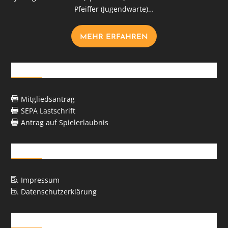
Pfeiffer (Jugendwarte)…
MEHR ERFAHREN
Downloads
Mitgliedsantrag

SEPA Lastschrift

Antrag auf Spielerlaubnis

Rechtliches
Impressum

Datenschutzerklärung

Kontakt-Formular