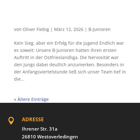
von
Oliver Fiebig
|
März 12, 2026
|
B-Junioren
Kein Sieg, aber ein Erfolg für die Jugend Endlich war
es soweit: Unsere B-Junioren hatten ihren ersten
Auftritt in der Ostfrieslandliga. Die Nervosität war
den Jungs dabei deutlich anzumerken. Besonders in
der Anfangsviertelstunde ließ sich unser Team tief in
die...
« Ältere Einträge
ADRESSE

Ihrener Str. 31a
26810 Westoverledingen