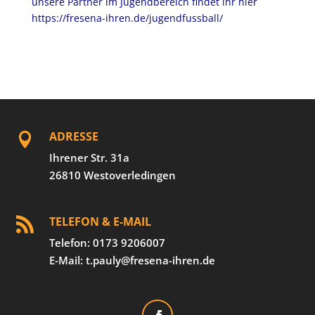
unsere Partner im Jugendbereich findet ihr hier
https://fresena-ihren.de/jugendfussball/
ADRESSE

Ihrener Str. 31a
26810 Westoverledingen
TELEFON & E-MAIL

Telefon: 0173 9206007
E-Mail: t.pauly@fresena-ihren.de