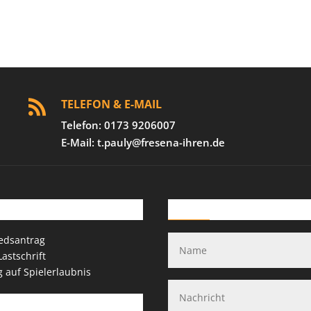
TELEFON & E-MAIL

Telefon: 0173 9206007
E-Mail: t.pauly@fresena-ihren.de
loads
Kontakt-Formular
iedsantrag
astschrift
g auf Spielerlaubnis
liches