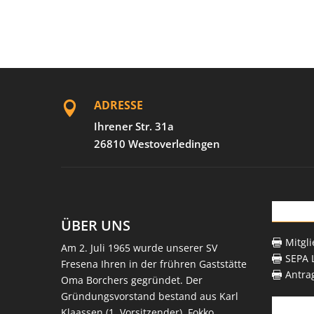
ADRESSE

Ihrener Str. 31a
26810 Westoverledingen
Down
ÜBER UNS
Mitgl

Am 2. Juli 1965 wurde unserer SV
SEPA L

Fresena Ihren in der frühren Gaststätte
Antra

Oma Borchers gegründet. Der
Gründungsvorstand bestand aus Karl
Recht
Klaassen (1. Vorsitzender), Fokko