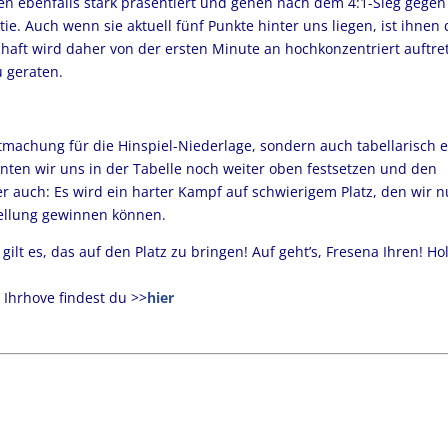
en ebenfalls stark präsentiert und gehen nach dem 4:1-Sieg gegen
tie. Auch wenn sie aktuell fünf Punkte hinter uns liegen, ist ihnen 
aft wird daher von der ersten Minute an hochkonzentriert auftre
u geraten.
tmachung für die Hinspiel-Niederlage, sondern auch tabellarisch e
önnten wir uns in der Tabelle noch weiter oben festsetzen und den
er auch: Es wird ein harter Kampf auf schwierigem Platz, den wir n
tellung gewinnen können.
 gilt es, das auf den Platz zu bringen! Auf geht’s, Fresena Ihren! Hol
 Ihrhove findest du >>
hier