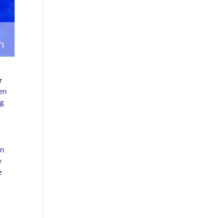
r
den
ng
en
e
e