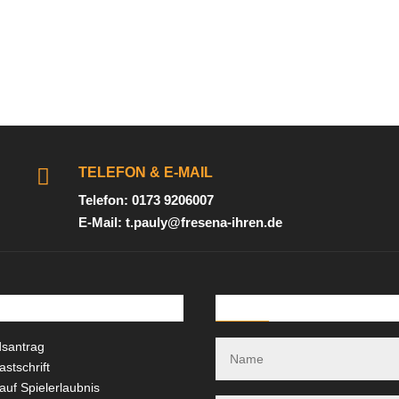

TELEFON & E-MAIL
Telefon: 0173 9206007
E-Mail: t.pauly@fresena-ihren.de
oads
Kontakt-Formular
dsantrag
stschrift
auf Spielerlaubnis