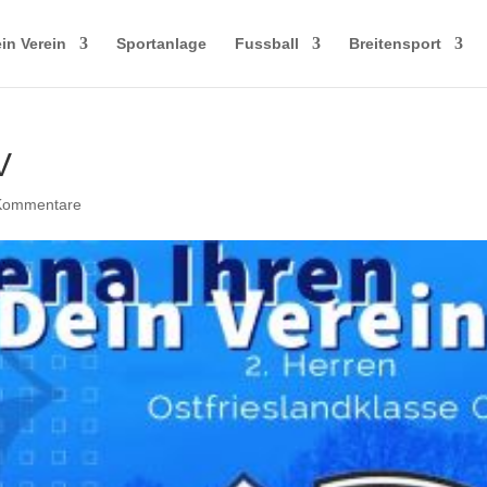
in Verein
Sportanlage
Fussball
Breitensport
V
Kommentare