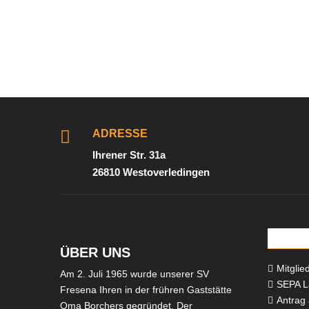

ADRESSE
Ihrener Str. 31a
26810 Westoverledingen
Downl
ÜBER UNS
Mitglie

Am 2. Juli 1965 wurde unserer SV
SEPA La

Fresena Ihren in der frühren Gaststätte
Antrag 

Oma Borchers gegründet. Der