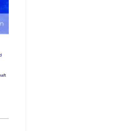
d
haft