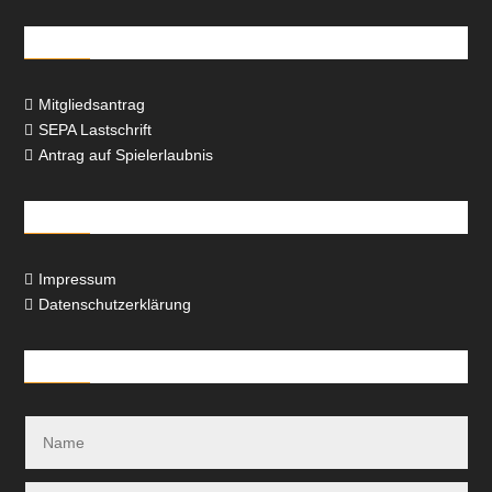
Downloads
Mitgliedsantrag

SEPA Lastschrift

Antrag auf Spielerlaubnis

Rechtliches
Impressum

Datenschutzerklärung

Kontakt-Formular