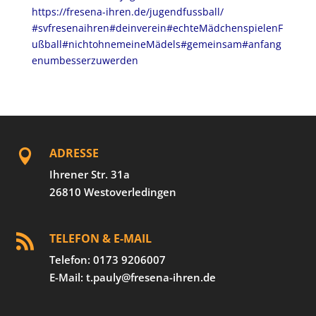
https://fresena-ihren.de/jugendfussball/
#svfresenaihren
#deinverein
#echteMädchenspielenF
ußball
#nichtohnemeineMädels
#gemeinsam
#anfang
enumbesserzuwerden
ADRESSE

Ihrener Str. 31a
26810 Westoverledingen
TELEFON & E-MAIL

Telefon: 0173 9206007
E-Mail: t.pauly@fresena-ihren.de