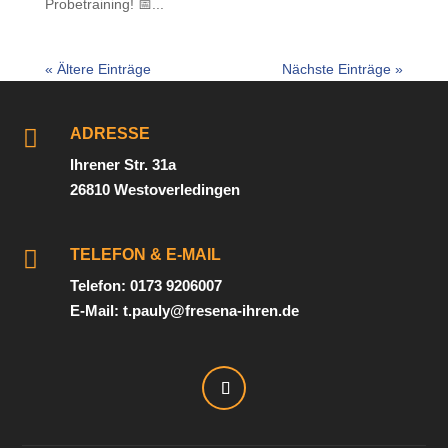
Probetraining! 📅...
« Ältere Einträge
Nächste Einträge »

ADRESSE
Ihrener Str. 31a
26810 Westoverledingen

TELEFON & E-MAIL
Telefon: 0173 9206007
E-Mail: t.pauly@fresena-ihren.de